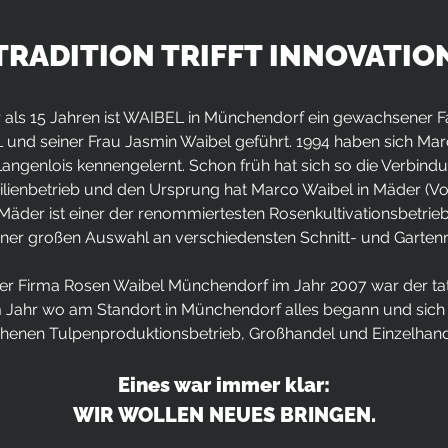
TRADITION TRIFFT INNOVATIO
 als 15 Jahren ist WAIBEL in Münchendorf ein gewachsener F
d seiner Frau Jasmin Waibel geführt. 1994 haben sich Mar
ngenlois kennengelernt. Schon früh hat sich so die Verbind
ilienbetrieb und den Ursprung hat Marco Waibel in Mäder (Vor
äder ist einer der renommiertesten Rosenkultivationsbetrieb
iner großen Auswahl an verschiedensten Schnitt- und Garten
r Firma Rosen Waibel Münchendorf im Jahr 2007 war der tat
 Jahr wo am Standort in Münchendorf alles begann und sich d
enen Tulpenproduktionsbetrieb, Großhandel und Einzelhande
Eines war immer klar:
WIR WOLLEN NEUES BRINGEN.