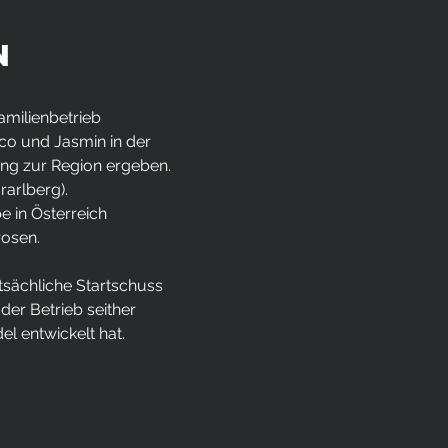
N
amilienbetrieb
co und Jasmin in der
ung zur Region ergeben.
arlberg).
e in Österreich
rosen.
sächliche Startschuss
er Betrieb seither
l entwickelt hat.